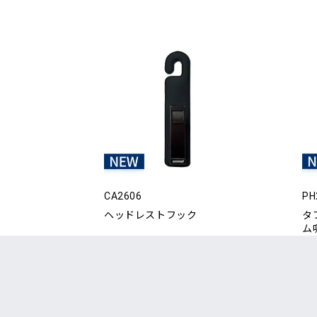
CA2606
PH
ヘッドレストフック
タ
ム