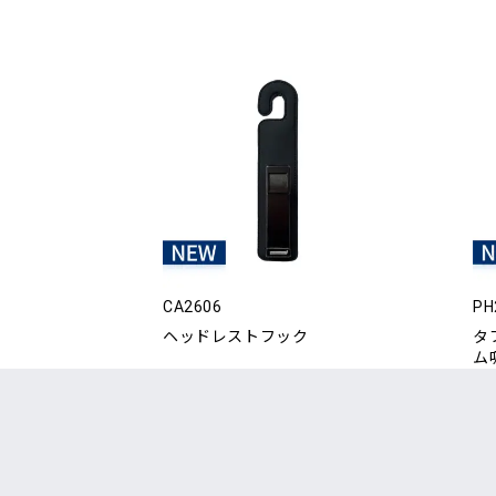
CA2606
PH
ヘッドレストフック
タ
ム