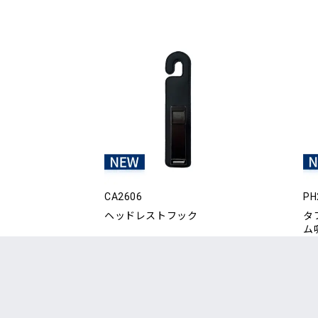
CA2606
PH
ヘッドレストフック
タ
ム