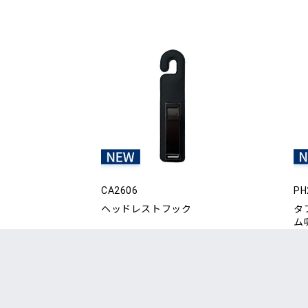
CA2606
PH
ヘッドレストフック
タ
ム