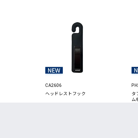
CA2606
PH
ヘッドレストフック
タ
ム