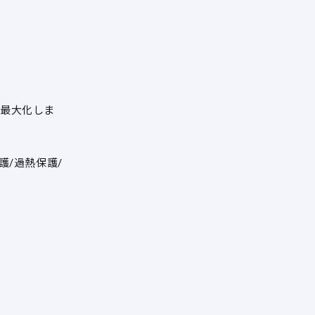
を最大化しま
護/過熱保護/