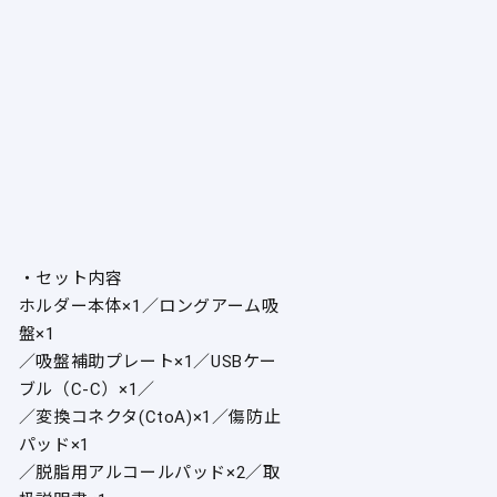
・セット内容
ホルダー本体×1／ロングアーム吸
盤×1
／吸盤補助プレート×1／USBケー
ブル（C-C）×1／
／変換コネクタ(CtoA)×1／傷防止
パッド×1
／脱脂用アルコールパッド×2／取