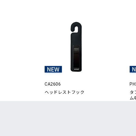
CA2606
PH
ヘッドレストフック
タ
ム