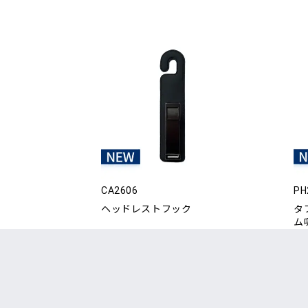
CA2606
PH
ヘッドレストフック
タ
ム