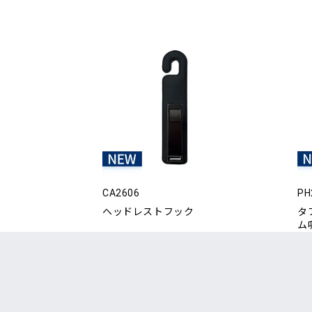
CA2606
PH
ヘッドレストフック
タ
ム