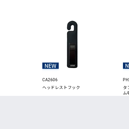
CA2606
PH
ヘッドレストフック
タ
ム