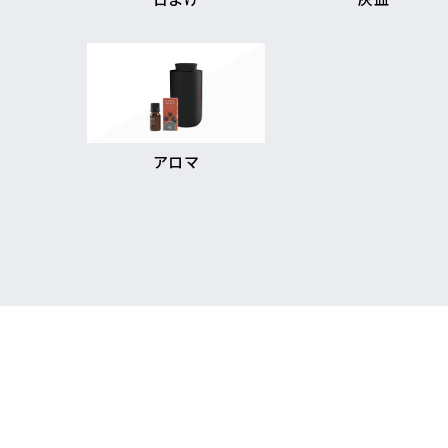
日よけ
灰皿
アロマ