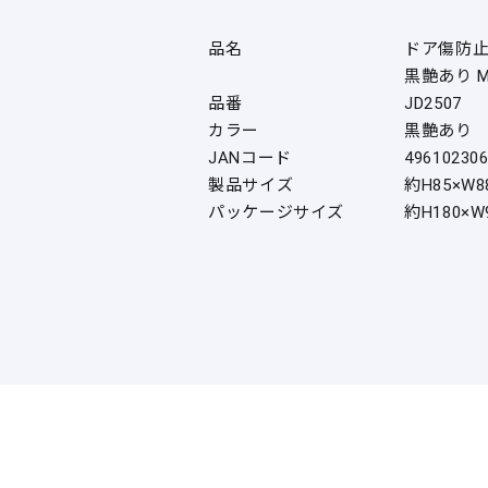
品名
ドア傷防
黒艶あり 
品番
JD2507
カラー
黒艶あり
JANコード
49610230
製品サイズ
約H85×W8
パッケージサイズ
約H180×W