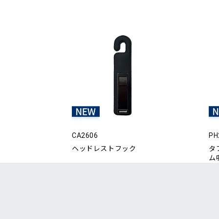
CA2606
PH
ヘッドレストフック
タ
ム